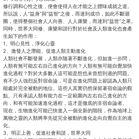
修行調和心性之後，便會使得人在才能之上體味成就之道。
所以說，人“益身”與“益智”之後，而達到成功，如此不斷迴
圈，使得整個社會人人向善、人人康樂，而達到“益世”之果。
同時，世界大同修、康樂和諧行對於社會及人類進化也會產
生如下的作用：
1、明心見性，淨化心靈
2、激發人之潛能、促進人類主動進化
人類社會不斷發展，人類亦隨著不斷進化，但如進一步問，
人類有無可能左右自己進化的方向？人類有無可能自覺加快
進化過程？對於大多數人這可能是想也未曾想到過的問題。
有不少人強烈反對宿命論，可是在進化問題上卻認為人類只
能處於完全被動的地位。這些人其實仍然保留著宿命論的觀
點。只有承認人類有能力在一定範圍內左右自己進化的方
向，和有可能加速進化過程，這才是徹底的非宿命論者。
現在，生物進化可能已快進入一個全新的階段，作為地球上
萬物之靈的人類將率先從完全被動的進化走向自覺自主的進
化。
3、明正上善，促進社會和諧，世界大同