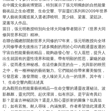
在中國文化藝術博覽區，特別展示了張元明獨創的自然能量
藝術品之生命禮贊、生命交響、宇宙靈幻系列和2009年世界
華人藝術美國巡展入選者譚曉明、賈少鑄、梁蕙、梁廷訣、
梁蕙等人作品。
當日，張元明教授特別向全球大同修學者開示了《世界大同
修與世界和諧》精神。
在聯合國總部開創世界大同修的17年來，張元明教授向全球
大同修學者先後推出了諸多獨創的用於心印內觀通靈改運的
宇宙自然能量藝術精品，能夠啟發心智，引人遐想，提升人
出生就固有的靈性境界和能量。帶有明顯的哲思，蒙眬的啟
示，從而產生神秘感。在這些象與意的合一，光與影的映照
之中，有一種神秘的藝術魅力。它們能給你帶來審美愉悅，
引發思索，激發潛能，使人臻於天人合一的境界。其中有：
1、生命交響內觀法述真
此為觀照自然能量藝術精品—生命交響的通靈改運秘法。波
影粼粼，靈光閃閃。起伏瀠洄，似有所訴。是宇宙奇異幻
影？是遠古神秘諮詢？還是人類心靈折射的圖像？似真似
幻，如有若無。耐人尋味，內涵無窮。作者希望借此溝通天