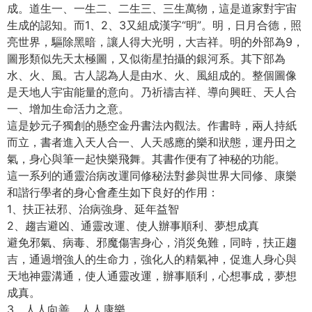
成。道生一、一生二、二生三、三生萬物，這是道家對宇宙
生成的認知。而1、2、3又組成漢字“明”。明，日月合德，照
亮世界，驅除黑暗，讓人得大光明，大吉祥。明的外部為9，
圖形類似先天太極圖，又似衛星拍攝的銀河系。其下部為
水、火、風。古人認為人是由水、火、風組成的。整個圖像
是天地人宇宙能量的意向。乃祈禱吉祥、導向興旺、天人合
一、增加生命活力之意。
這是妙元子獨創的懸空金丹書法內觀法。作書時，兩人持紙
而立，書者進入天人合一、人天感應的樂和狀態，運丹田之
氣，身心與筆一起快樂飛舞。其書作便有了神秘的功能。
這一系列的通靈治病改運同修秘法對參與世界大同修、康樂
和諧行學者的身心會產生如下良好的作用：
1、扶正祛邪、治病強身、延年益智
2、趨吉避凶、通靈改運、使人辦事順利、夢想成真
避免邪氣、病毒、邪魔傷害身心，消災免難，同時，扶正趨
吉，通過增強人的生命力，強化人的精氣神，促進人身心與
天地神靈溝通，使人通靈改運，辦事順利，心想事成，夢想
成真。
3、人人向善、人人康樂