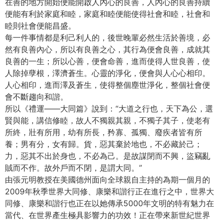
在善的地方開始便能開啟人內心的良善，人內心的良善持續
便能有利於家庭和睦，家庭和睦便能使得社會和睦，社會和
睦則社會便能昌盛。
每一件事情都是利己利人的，後世晚輩必然生活於善境，必
然有良善內心，所以有良善之心，其行為便會良善，成就其
良善的一生；所以心善，便會命善，進而使得人世良善，使
人除掉孽根，澤濟蒼生。心靈的淨化，便會與人心心相印。
人心相印，進而澤及蒼生，使得整個塵世淨化，整個社會便
會不斷趨向和諧。
所以《禮運——大同篇》說到：“大道之行也，天下為公，選
賢與能，講信修睦，故人不獨親其親，不獨子其子，使老有
所終，壯有所用，幼有所長，矜寡、孤獨、廢疾者皆有所
養；男有分，女有歸。貨，惡其棄於地也，不必藏於己；
力，惡其不出於身也，不必為己。是故謀閉而不興，盜竊亂
賊而不作。故外戶而不閉，是謂大同。”
由張元明教授在美國德州面向全球親自主持的為期一個月的
2009年秋季世界大同修、康樂和諧行正在進行之中，世界大
同修、康樂和諧行也正在以她傳承5000年文明的特有魅力在
當代、在世界產生極具影響力的功效！正在帶來新世紀世界