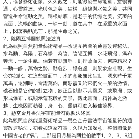
人，催發藝術想像。久久觀之，則能激發生命能量，意暢神
通，心靈豁達。光與色之美，結構，線條與水氣之美，共同
營造生命運動之美。歸根結底，是老子的恍惚之美。沉著的
塊面，流暢的曲線，一靜一動，道在其中。在凝重的水面
上，閃著幾點光芒，那是生命之光。
2、陰陽互搏圖觀照法述真
此為觀照自然能量藝術精品—陰陽互搏圖的通靈改運秘法。
水為動、為陽，石為靜、為陰。陰陽互搏，水花飛濺，瀑布
奔流，一派生氣。倘若有動無靜，則排蕩而去，何談精彩？
一動一靜，萬物之勢。動愈烈，靜愈堅，則景象愈壯觀。生
命亦如此。在這些畫面中，水的意象無比生動。湧來時千軍
萬馬，退潮時，雷霆萬鈞。而彩霞又給它們火一般的激情。
礁石雖是它們的對立物，欲正足以顯示其風采。或飛濺，或
形成瀑布，或顯示蓮花般的美景。觀此畫面，精神為之激
越，生機因而勃發，身、心、靈俱可進入極佳境界。
3、懸空金丹書法宇宙能量符觀照法述真
此為觀照自然能量藝術精品—懸空金丹書法宇宙能量符的通
靈改運秘法，初看如道家符箓，久視乃知深意。整個圖像是
中國古老的“氣”。上部是日月星為阿拉伯數字1、2、3、9組