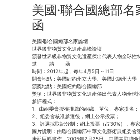
美國·聯合國總部名
函
美國·聯合國總部名家論壇
世界級非物質文化遺產高峰論壇
頒發世界級非物質文化遺產傑出代表人物全球性
邀 請 函
時間：2012年起，每年4月5日～11日
開會地點：美國紐約州立大學、美國北德州大學
頒獎地點：美國紐約聯合國總部
獎項：世界級非物質文化遺產傑出代表人物全球
參評程式：
1、由組委會授權推薦的組織、單位、專家提名；
2、組委會核准參選後，網上公示投票；
3、評選採取記分制：網上投票（占30%），專
圖片說明：由聯合國總部中華文化藝術展組委會
庚延巨幅畫作。2005年2月25日，中國常駐聯