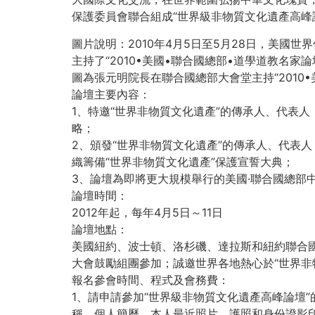
保護委員會聯合組成“世界級非物質文化遺產高峰
圖片說明：2010年4月5日至5月28日，美
主持了“2010•美國•聯合國總部•道學道教名家
圖為張元明院長在聯合國總部大會堂主持“2010
論壇主要內容：
1、特邀“世界非物質文化遺產”的傳承人、代表
略；
2、頒發“世界非物質文化遺產”的傳承人、代表
織籌備“世界非物質文化遺產”保護宣誓大典；
3、論壇為即將更大規模舉行的美國·聯合國總部
論壇時間：
2012年起，每年4月5日～11日
論壇地點：
美國紐約、波士頓、洛杉磯、達拉斯和紐約聯合
大會鼓勵組團參加；誠邀世界各地熱心於“世界非
報名參會時間、程式及會務費：
1、請申請參加“世界級非物質文化遺產高峰論壇
稱、個人簡歷、本人最近照片、護照和身份證影