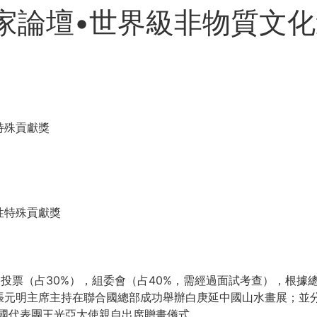
家論壇•世界級非物質文
特殊貢獻獎
性特殊貢獻獎
家投票（占30%），組委會（占40%，需經過面試考查），根據
張元明主席主持在聯合國總部成功舉辦白庚延中國山水畫展；並
合國代表團王光亞大使親自出席贈畫儀式。