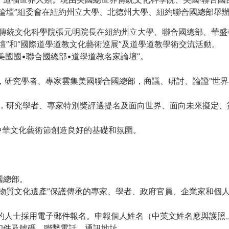
論壇”組委會在紐約州立大學、北德州大學、紐約聯合國總部舉辦
國世界傳統文化科學院張元明院長在紐約州立大學、聯合國總部、華
論壇”和“國際道學道教文化藝術巡展”及道學道教學術交流活動。
•美國國•聯合國總部•道學道教名家論壇”。
人，研究學者、專家雲集美國聯合國總部，商議、研討、論證“世
人，研究學者、專家特別獎評選提名及面向世界、面向未來擬定、
中華文化藝術節創造良好的基礎和氛圍。
國總部。
物質文化遺產”保護傳承的專家、學者、政府官員、企業家和個人
”的人士採用電子郵件報名。申報個人姓名（中英文姓名應與護
印件及號碼，聯繫電話、通訊地址。