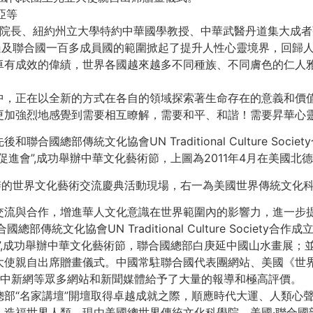
亞等
學院院長、紐約州立大學特約中華國學教授、中華武醫丹道集大成
遍及聯合國一百多成員國的範圍掀起了提升人性心靈境界，回歸
卓有成效的偉績，世界各國越來越多不同種族、不同膚色的仁人
中，正在以全新的方式在各自的領域探索著生命存在的意義和價
更加強烈地感覺到需要相互瞭解，需要和平、和諧！需要昇華心
國總部傳統文化協會UN Traditional Culture Soc
促進會”,成功舉辦中華文化藝術節，上圖為2011年4月在美國
舉辦的世界文化藝術交流慶典活動現場，右一為美國世界傳統文化
交流與合作，增進華人文化意識在世界範圍內的影響力，進一步
統文化協會UN Traditional Culture Societ
”,成功舉辦中華文化藝術節，聯合國總部白庚延中國山水畫展；
大使親自出席贈畫儀式。中國常駐聯合國代表團網站、美國《世
網、新華網、中新網等眾多網站和新聞媒體給予了大量的報導和極高評價。
部“名家講壇”開壇取得卓越成就之際，順應時代大運、人類心
造福世界人類。現由美國總世界傳統文化科學院、美國·聯合國