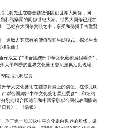
者張元明先生在聯合國總部開創世界大同修，同
人類和諧樂園的同修世紀大潮。世界大同修已經在
雅士已經在大同修實踐之中，享受和傳播千古聖賢
值，選取人類應有的價值觀和生態模式，探求生命
靈和生命！
iety合作成立了“聯合國總部中華文化藝術展組委會”，
北德州大學舉辦的世界文化藝術交流慶典活動現場。
科學院張元明院長。
提升華人文化藝術在國際舞臺上的價值。在張元明
y合作成立了“聯合國總部中華文化藝術展組委會”，和紐約
並分別向聯合國總部和中國常駐聯合國代表團贈送
界日報》、《僑報》、
聲，為了進一步加快中華文化走向世界的步伐，擴
部·名家論壇組委會、美國世界級非物質文化遺產