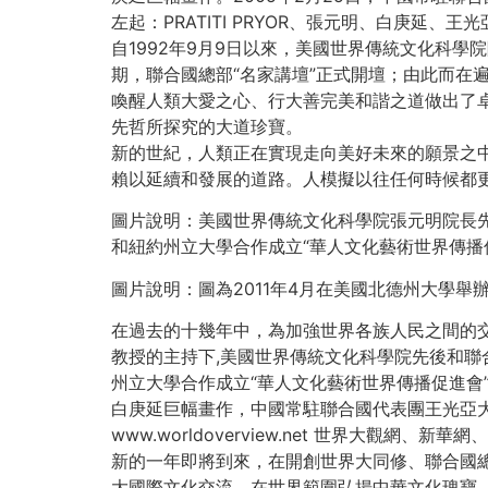
左起：PRATITI PRYOR、張元明、白庚延、王光
自1992年9月9日以來，美國世界傳統文化科
期，聯合國總部“名家講壇”正式開壇；由此而在
喚醒人類大愛之心、行大善完美和諧之道做出了
先哲所探究的大道珍寶。
新的世紀，人類正在實現走向美好未來的願景之
賴以延續和發展的道路。人模擬以往任何時候都
圖片說明：美國世界傳統文化科學院張元明院長先後和聯合
和紐約州立大學合作成立“華人文化藝術世界傳播
圖片說明：圖為2011年4月在美國北德州大學
在過去的十幾年中，為加強世界各族人民之間的
教授的主持下,美國世界傳統文化科學院先後和聯合國總部傳
州立大學合作成立“華人文化藝術世界傳播促進會
白庚延巨幅畫作，中國常駐聯合國代表團王光亞
www.worldoverview.net 世界大觀
新的一年即將到來，在開創世界大同修、聯合國總
大國際文化交流，在世界範圍弘揚中華文化瑰寶，