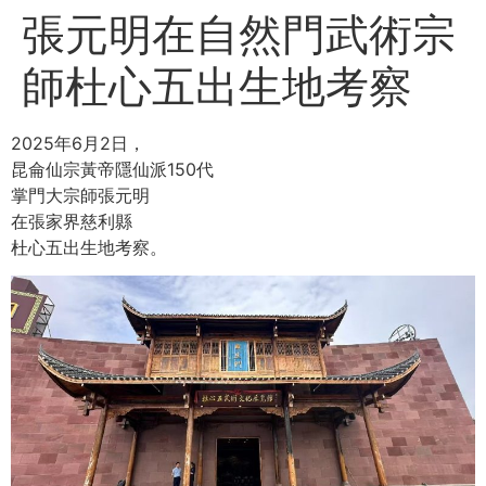
張元明在自然門武術宗
師杜心五出生地考察
2025年6月2日，
昆侖仙宗黃帝隱仙派150代
掌門大宗師張元明
在張家界慈利縣
杜心五出生地考察。