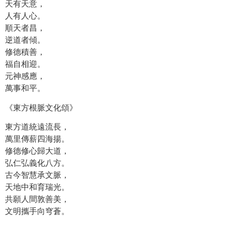
天有天意，
人有人心。
順天者昌，
逆道者傾。
修德積善，
福自相迎。
元神感應，
萬事和平。
《東方根脈文化頌》
東方道統遠流長，
萬里傳薪四海揚。
修德修心歸大道，
弘仁弘義化八方。
古今智慧承文脈，
天地中和育瑞光。
共願人間敦善美，
文明攜手向穹蒼。