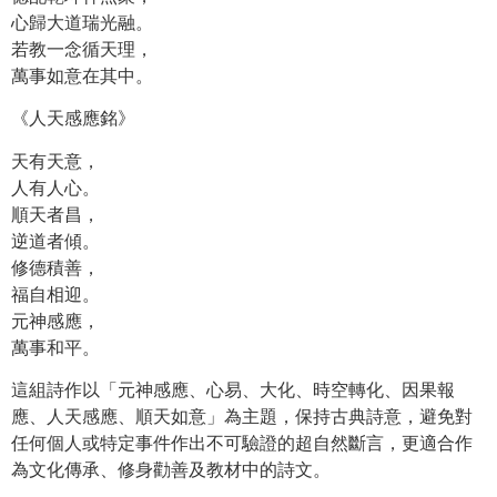
心歸大道瑞光融。
若教一念循天理，
萬事如意在其中。
《人天感應銘》
天有天意，
人有人心。
順天者昌，
逆道者傾。
修德積善，
福自相迎。
元神感應，
萬事和平。
這組詩作以「元神感應、心易、大化、時空轉化、因果報
應、人天感應、順天如意」為主題，保持古典詩意，避免對
任何個人或特定事件作出不可驗證的超自然斷言，更適合作
為文化傳承、修身勸善及教材中的詩文。