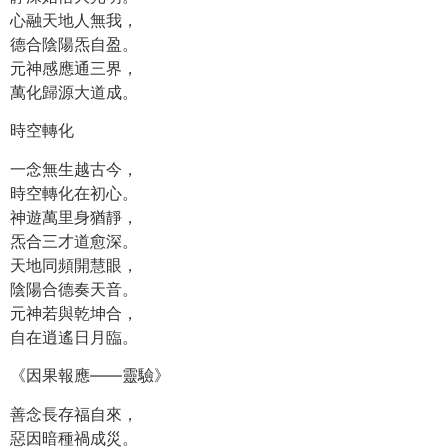
心融天地人無我，
德合陰陽炁自盈。
元神感應通三界，
萬化歸源大道成。
時空轉化
一念無生越古今，
時空轉化在初心。
神遊萬里身猶靜，
炁合三才道愈深。
天地同頻開慧眼，
陰陽合德奏天音。
元神若與乾坤合，
自在逍遙日月臨。
《因果報應——靈驗》
善念長存福自來，
惡因暗種禍成災。