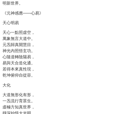
明新世界。
《元神感應——心易》
天心明易
天心一點照虛空，
萬象無言大道中。
元炁歸真開慧目，
神光內照悟玄功。
心隨道轉陰陽易，
易與天合造化通。
若得本來真性現，
乾坤俯仰自從容。
大化
大道無形化有形，
一炁流行育眾生。
虛極方知真世界，
靜深始悟大光明。