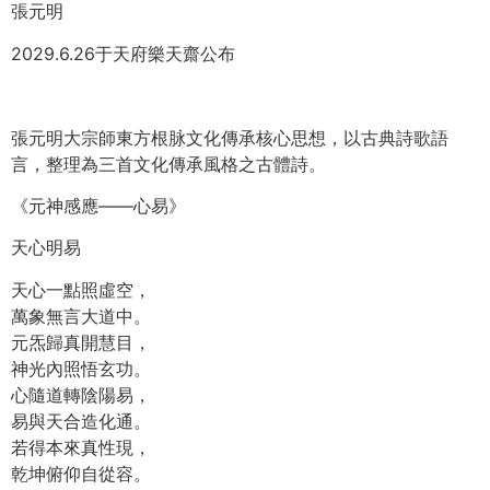
張元明
2029.6.26于天府樂天齋公布
張元明大宗師東方根脉文化傳承核心思想，以古典詩歌語
言，整理為三首文化傳承風格之古體詩。
《元神感應——心易》
天心明易
天心一點照虛空，
萬象無言大道中。
元炁歸真開慧目，
神光內照悟玄功。
心隨道轉陰陽易，
易與天合造化通。
若得本來真性現，
乾坤俯仰自從容。