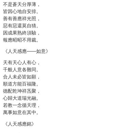
不是蒼天分厚薄，
皆因心地自安排。
善有善應祥光照，
惡有惡還莫自猜。
因成果熟終須驗，
報應昭昭不用裁。
《人天感應——如意》
天有天心人有心，
千般人意各難同。
合人未必皆如願，
順道方能百福隆。
德配乾坤祥炁聚，
心歸大道瑞光融。
若教一念循天理，
萬事如意在其中。
《人天感應銘》