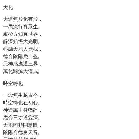
大化
大道無形化有形，
一炁流行育眾生。
虛極方知真世界，
靜深始悟大光明。
心融天地人無我，
德合陰陽炁自盈。
元神感應通三界，
萬化歸源大道成。
時空轉化
一念無生越古今，
時空轉化在初心。
神遊萬里身猶靜，
炁合三才道愈深。
天地同頻開慧眼，
陰陽合德奏天音。