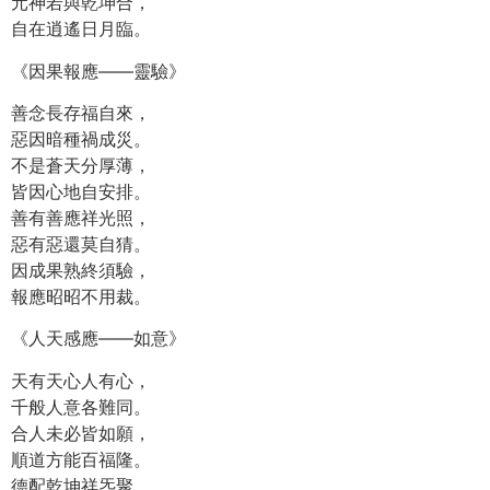
元神若與乾坤合，
自在逍遙日月臨。
《因果報應——靈驗》
善念長存福自來，
惡因暗種禍成災。
不是蒼天分厚薄，
皆因心地自安排。
善有善應祥光照，
惡有惡還莫自猜。
因成果熟終須驗，
報應昭昭不用裁。
《人天感應——如意》
天有天心人有心，
千般人意各難同。
合人未必皆如願，
順道方能百福隆。
德配乾坤祥炁聚，