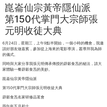
崑崙仙宗黃帝隱仙派
第150代掌門大宗師張
元明收徒大典
6月24日，星期三，上午9點半開始，一個小時的機會，我邀
請好朋友做嘉賓，參加從上海來的電影導演，叢導拜我為師
的儀式。
同時與大家分享我張元明傳承傳授的辟穀食炁的秘法，請大
家體驗一餐辟穀食炁的美妙。
崑崙仙宗黃帝隱仙派
第150代掌門大宗師張元明收徒大典
辟穀食炁名家研修品茗會
丙午年五月初十