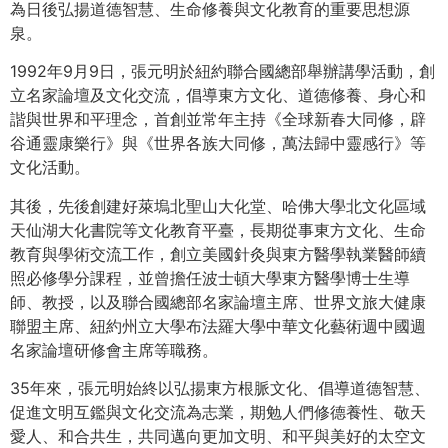
為日後弘揚道德智慧、生命修養與文化教育的重要思想源
泉。
1992年9月9日，張元明於紐約聯合國總部舉辦講學活動，創
立名家論壇及文化交流，倡導東方文化、道德修養、身心和
諧與世界和平理念，首創並常年主持《全球新春大同修，辟
谷通靈康樂行》與《世界各族大同修，萬法歸中靈感行》等
文化活動。
其後，先後創建好萊塢北聖山大化堂、哈佛大學北文化區域
天仙湖大化書院等文化教育平臺，長期從事東方文化、生命
教育與學術交流工作，創立美國針灸與東方醫學執業醫師續
照必修學分課程，並曾擔任波士頓大學東方醫學博士生導
師、教授，以及聯合國總部名家論壇主席、世界文旅大健康
聯盟主席、紐約州立大學布法羅大學中華文化藝術週中國週
名家論壇研修會主席等職務。
35年來，張元明始終以弘揚東方根脈文化、倡導道德智慧、
促進文明互鑑與文化交流為志業，期勉人們修德養性、敬天
愛人、和合共生，共同邁向更加文明、和平與美好的太空文